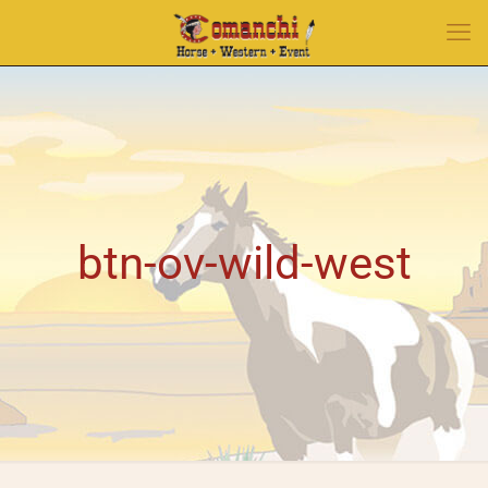
btn-ov-wild-west