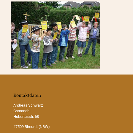
Kontaktdaten
Andreas Schwarz
Comanchi
Hubertusstr. 68
47509 Rheurdt (NRW)